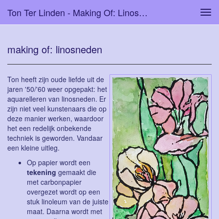
Ton Ter Linden - Making Of: Linosneden
Tog
navi
making of: linosneden
Ton heeft zijn oude liefde uit de
jaren '50/'60 weer opgepakt: het
aquarelleren van linosneden. Er
zijn niet veel kunstenaars die op
deze manier werken, waardoor
het een redelijk onbekende
techniek is geworden. Vandaar
een kleine uitleg.
Op papier wordt een
tekening
gemaakt die
met carbonpapier
overgezet wordt op een
stuk linoleum van de juiste
maat. Daarna wordt met