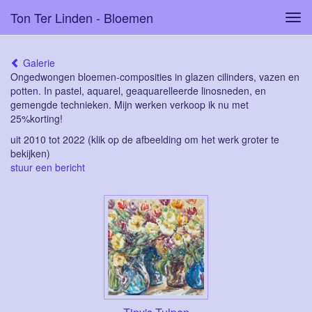
Ton Ter Linden - Bloemen
Tog
navi
Galerie
Ongedwongen bloemen-composities in glazen cilinders, vazen en
potten. In pastel, aquarel, geaquarelleerde linosneden, en
gemengde technieken. Mijn werken verkoop ik nu met
25%korting!
uit 2010 tot 2022
(klik op de afbeelding om het werk groter te
bekijken)
stuur een bericht