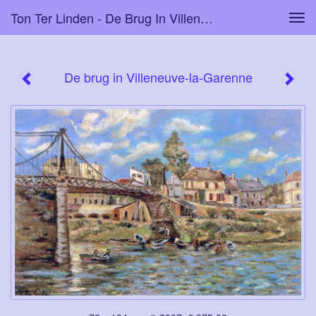
Ton Ter Linden - De Brug In Villeneuve-La-Garenne
Tog
navi
De brug in Villeneuve-la-Garenne