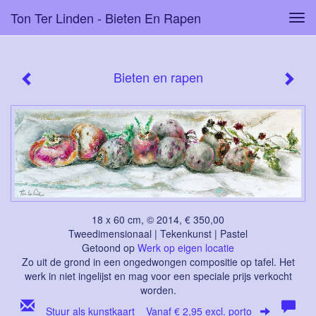
Ton Ter Linden - Bieten En Rapen
Tog
navi
Bieten en rapen
18 x 60 cm, © 2014, € 350,00
Tweedimensionaal | Tekenkunst | Pastel
Getoond op
Werk op eigen locatie
Zo uit de grond in een ongedwongen compositie op tafel. Het
werk in niet ingelijst en mag voor een speciale prijs verkocht
worden.
Stuur als kunstkaart
Vanaf € 2,95 excl. porto