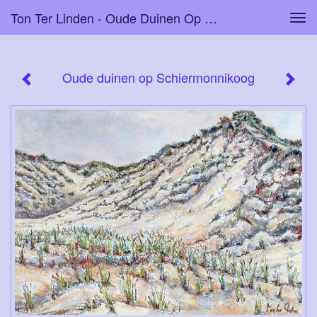
Ton Ter Linden - Oude Duinen Op Schiermonnikoog
Tog
navi
Oude duinen op Schiermonnikoog